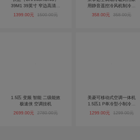
39M1 39英寸 窄边高清液
用静音遥控冷风机制冷风
晶电视（黑色）
扇加湿移动小空调
1399.00元
1500.00元
358.00元
358.00元
1.5匹 变频 智能 二级能效
美菱可移动式空调一体机
极速侠 空调挂机
1.5匹1 P单冷型小制冷厨
房窗式冷暖免安装
2699.00元
2780.00元
1299.00元
1299.00元