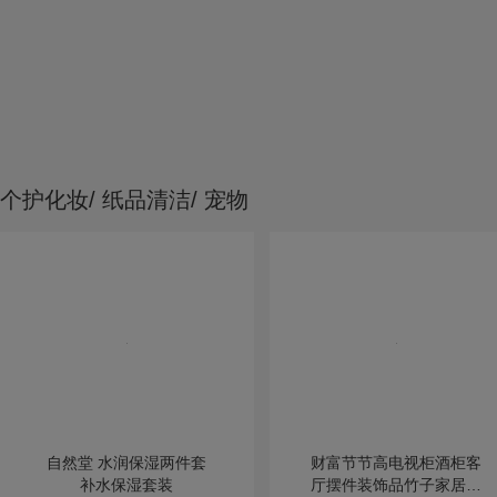
个护化妆/ 纸品清洁/ 宠物
自然堂 水润保湿两件套
财富节节高电视柜酒柜客
补水保湿套装
厅摆件装饰品竹子家居饰