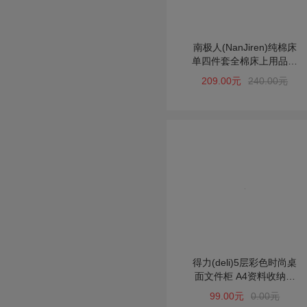
南极人(NanJiren)纯棉床
单四件套全棉床上用品婚
庆被套4件套
209.00元
240.00元
得力(deli)5层彩色时尚桌
面文件柜 A4资料收纳柜
带索引标签 学科试卷分类
99.00元
0.00元
收纳 象牙白97772