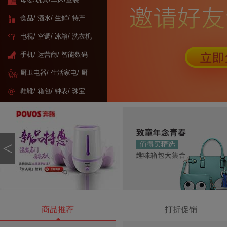
食品/ 酒水/ 生鲜/ 特产
电视/ 空调/ 冰箱/ 洗衣机
手机/ 运营商/ 智能数码
厨卫电器/ 生活家电/ 厨
具
鞋靴/ 箱包/ 钟表/ 珠宝
<
商品推荐
打折促销