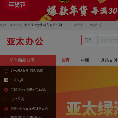
您好，欢迎来到
北京亚太绿洲科贸有限公司
请登录
免费注册
商品
所有商品分类
首页
拼团
月结支付
办公耗材/复印纸/硒鼓
办公文具
电脑办公/ 相机/ 电话机
办公家具
劳保用品/五金/电料/日杂
母婴/玩具/车床/童装