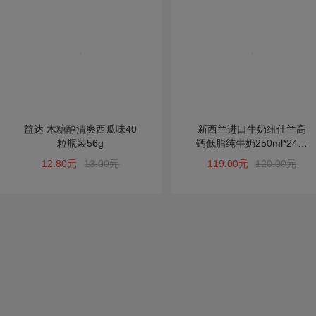
益达 木糖醇清爽西瓜味40
新西兰进口牛奶纽仕兰高
粒瓶装56g
钙低脂纯牛奶250ml*24盒
*1箱
12.80元
13.00元
119.00元
120.00元