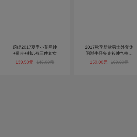
蔚缇2017夏季小花网纱
2017秋季新款男士外套休
+吊带+喇叭裤三件套女
闲潮牛仔夹克衫帅气棒球
服学生韩版
139.50元
145.00元
159.00元
169.00元