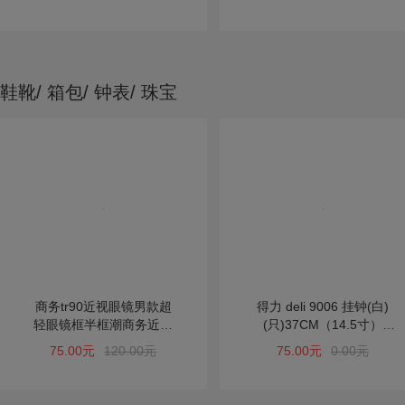
鞋靴/ 箱包/ 钟表/ 珠宝
商务tr90近视眼镜男款超
得力 deli 9006 挂钟(白)
轻眼镜框半框潮商务近视
(只)37CM（14.5寸）
镜眼镜架黑镜框男
100002279
75.00元
120.00元
75.00元
0.00元