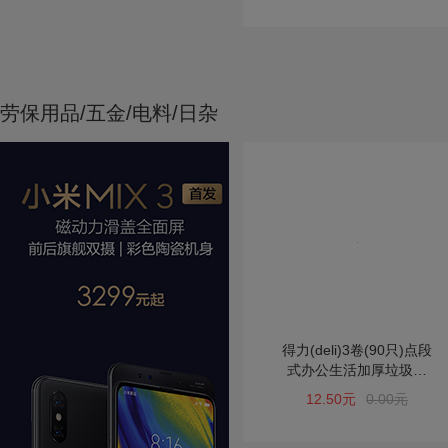
劳保用品/五金/电料/日杂
得力(deli)3卷(90只)点段
式办公生活加厚垃圾袋
45*55cm 垃圾分类 办公
12.50元
0.00元
用品 黑色33067