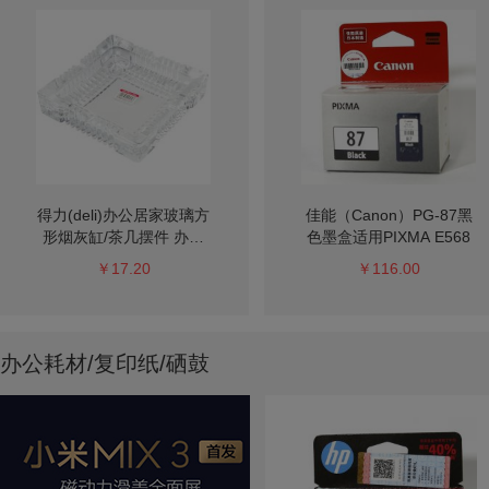
得力(deli)办公居家玻璃方
佳能（Canon）PG-87黑
形烟灰缸/茶几摆件 办公
色墨盒适用PIXMA E568
用品 9580
￥17.20
￥116.00
办公耗材/复印纸/硒鼓