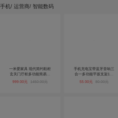
手机/ 运营商/ 智能数码
一米爱家具 现代简约鞋柜
手机充电宝带蓝牙音响三
玄关门厅柜多功能简易翻
合一多功能平坂支架1毫
斗鞋柜超薄鞋柜
安5移动电源20000M
999.00元
1450.00元
55.00元
80.00元