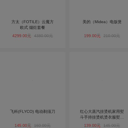
方太（FOTILE）云魔方
美的（Midea）电饭煲
欧式 烟灶套餐
4299.00元
4380.00元
199.00元
210.00元
飞科(FLYCO) 电动剃须刀
红心大蒸汽挂烫机家用熨
斗手持挂烫机烫衣服熨烫
机电熨斗正品包邮
145.00元
160.00元
139.00元
145.00元